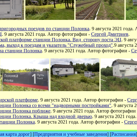
пригородных поездов по станции Полонка
.
9 августа 2021 года.
Ц
.
9 августа 2021 года. Автор фотографии -
Сергей Дмитриев
.
ской платформе станции Полонка. Вид сторону поста ЭЦ
.
9 авг
а, выход к поездам и указатель "Служебный проход"
.
9 августа 
на станции Полонка
.
9 августа 2021 года. Автор фотографии -
Се
жирской платформе
.
9 августа 2021 года. Автор фотографии -
Сер
танции Полонка со всеми "надворными постройками"
.
9 августа 
танции Полонка поближе
.
9 августа 2021 года. Автор фотографии
танции Полонка. Крыша над входной дверью
.
9 августа 2021 года
станции Полонка
.
9 августа 2021 года. Автор фотографии -
Серге
я карта дорог
] [
Предприятия и учебные заведения
] [
Расписания