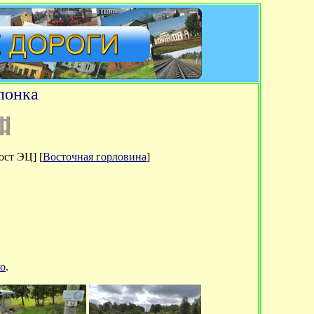
лонка
ост ЭЦ] [
Восточная горловина
]
о
.