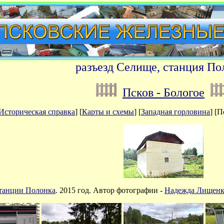
разъезд Селище, станция По
Псков - Бологое
Историческая справка
] [
Карты и схемы
] [
Западная горловина
]
[П
станции Полонка
. 2015 год. Автор фотографии -
Надежда Лищенк