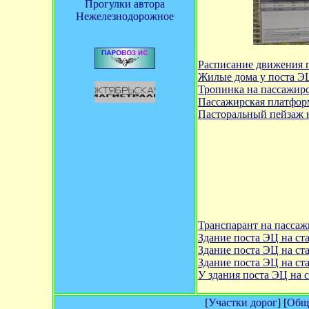
Прогулки автора
Нежелезнодорожное
Расписание движения 
Жилые дома у поста Э
Тропинка на пассажир
Пассажирская платформ
Пасторальный пейзаж 
Транспарант на пасса
Здание поста ЭЦ на с
Здание поста ЭЦ на с
Здание поста ЭЦ на с
У здания поста ЭЦ на 
[
Участки дорог
] [
Обща