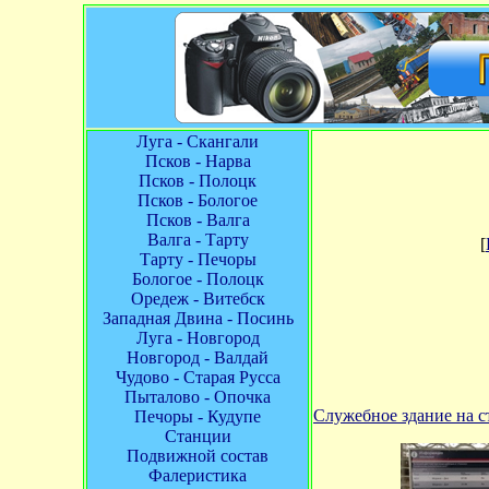
Луга - Скангали
Псков - Нарва
Псков - Полоцк
Псков - Бологое
Псков - Валга
Валга - Тарту
[
Тарту - Печоры
Бологое - Полоцк
Оредеж - Витебск
Западная Двина - Посинь
Луга - Новгород
Новгород - Валдай
Чудово - Старая Русса
Пыталово - Опочка
Служебное здание на 
Печоры - Кудупе
Станции
Подвижной состав
Фалеристика