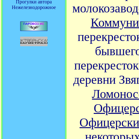
Прогулки автора
молокозавод
Нежелезнодорожное
Коммуни
перекресто
бывшего
перекресток
деревни Звя
Ломонос
Офицерс
Офицерск
некоторых