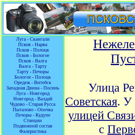
Луга - Скангали
Нежеле
Псков - Нарва
Псков - Полоцк
Пус
Псков - Бологое
Псков - Валга
Валга - Тарту
Тарту - Печоры
Бологое - Полоцк
Оредеж - Витебск
Улица Ре
Западная Двина - Посинь
Луга - Новгород
Советская
. У
Новгород - Валдай
Чудово - Старая Русса
Пыталово - Опочка
улицей Связ
Печоры - Кудупе
Станции
с
Перв
Подвижной состав
Фалеристика