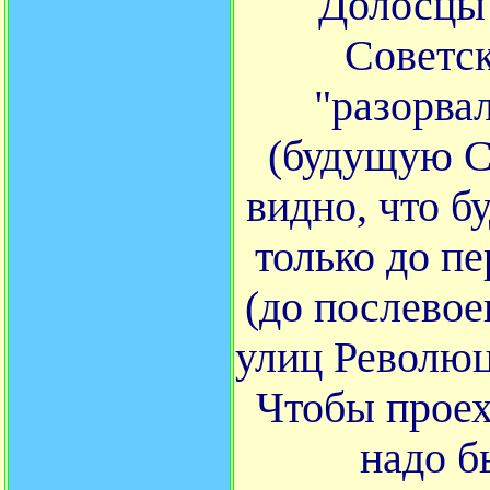
Долосцы 
Советск
"разорва
(будущую С
видно, что 
только до п
(до послевое
улиц Революц
Чтобы проех
надо б