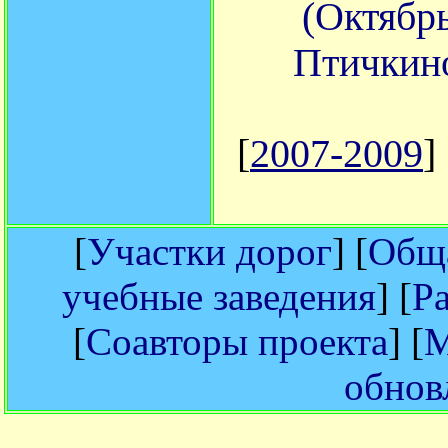
(Октябр
Птичкино
[
2007-2009
] 
[
Участки дорог
] [
Обща
учебные заведения
] [
Р
[
Соавторы проекта
] [
М
обнов