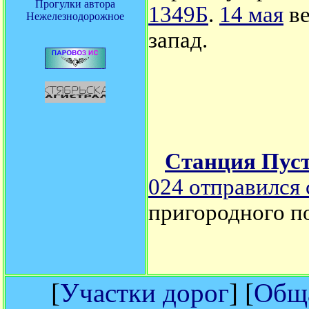
Прогулки автора
1349Б
.
14 мая
ве
Нежелезнодорожное
запад.
Станция Пус
024 отправился
пригородного по
[
Участки дорог
] [
Обща