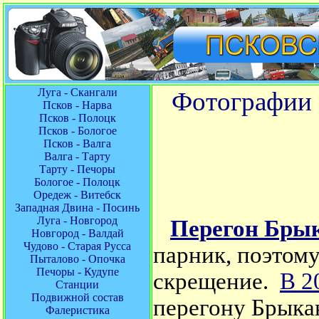
Луга - Скангали
Фотографии 
Псков - Нарва
Псков - Полоцк
Псков - Бологое
Псков - Валга
Валга - Тарту
Тарту - Печоры
Бологое - Полоцк
Оредеж - Витебск
Западная Двина - Посинь
Луга - Новгород
Перегон Брык
Новгород - Валдай
Чудово - Старая Русса
парник, поэтом
Пыталово - Опочка
Печоры - Кудупе
скрещение.
В 2
Станции
Подвижной состав
перегону Брыка
Фалеристика