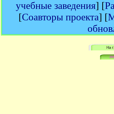
учебные заведения
] [
Р
[
Соавторы проекта
] [
М
обнов