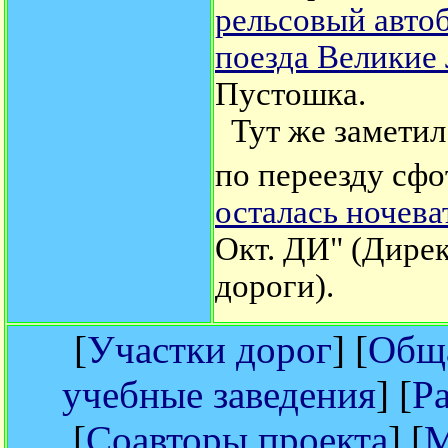
рельсовый автоб
поезда Великие
Пустошка.
Тут же заметил 
по переезду сфо
осталась ночева
Окт. ДИ" (Дире
дороги).
[
Участки дорог
] [
Обща
учебные заведения
] [
Р
[
Соавторы проекта
] [
М