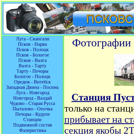
Луга - Скангали
Фотографии 
Псков - Нарва
Псков - Полоцк
Псков - Бологое
Псков - Валга
Валга - Тарту
Тарту - Печоры
Бологое - Полоцк
Оредеж - Витебск
Западная Двина - Посинь
Луга - Новгород
Станция Пус
Новгород - Валдай
Чудово - Старая Русса
только на станц
Пыталово - Опочка
Печоры - Кудупе
прибывает на с
Станции
Подвижной состав
секция якобы 2
Фалеристика