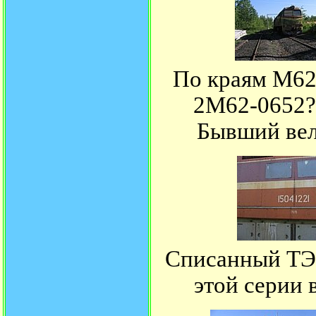
По краям М62-
2М62-0652? 
Бывший вел
Списанный ТЭ
этой серии