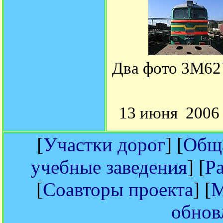
Два фото 3М
13 июня
2006 
[
Участки дорог
] [
Обща
учебные заведения
] [
Р
[
Соавторы проекта
] [
М
обнов