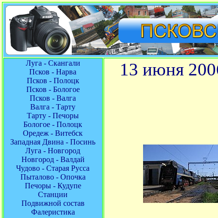
Луга - Скангали
13 июня 200
Псков - Нарва
Псков - Полоцк
Псков - Бологое
Псков - Валга
Валга - Тарту
Тарту - Печоры
Бологое - Полоцк
Оредеж - Витебск
Западная Двина - Посинь
Луга - Новгород
Новгород - Валдай
Чудово - Старая Русса
Пыталово - Опочка
Печоры - Кудупе
Станции
Подвижной состав
Фалеристика