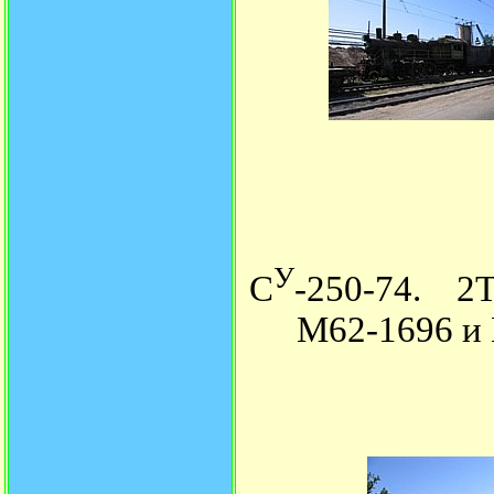
У
С
-250-74. 2
М62-1696 и