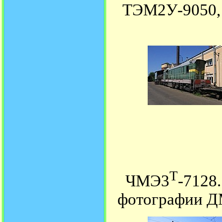
ТЭМ2У-9050,
Т
ЧМЭ3
-712
фотографии ДМ