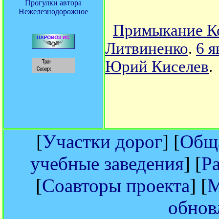
Прогулки автора
Нежелезнодорожное
Примыкание Ко
Литвиненко
.
6 я
Юрий Киселев
.
[
Участки дорог
] [
Обща
учебные заведения
] [
Р
[
Соавторы проекта
] [
М
обнов