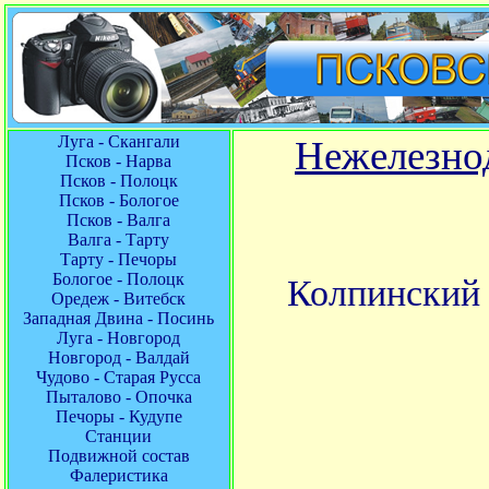
Луга - Скангали
Нежелезно
Псков - Нарва
Псков - Полоцк
Псков - Бологое
Псков - Валга
Валга - Тарту
Тарту - Печоры
Бологое - Полоцк
Колпинский 
Оредеж - Витебск
Западная Двина - Посинь
Луга - Новгород
Новгород - Валдай
Чудово - Старая Русса
Пыталово - Опочка
Печоры - Кудупе
Станции
Подвижной состав
Фалеристика