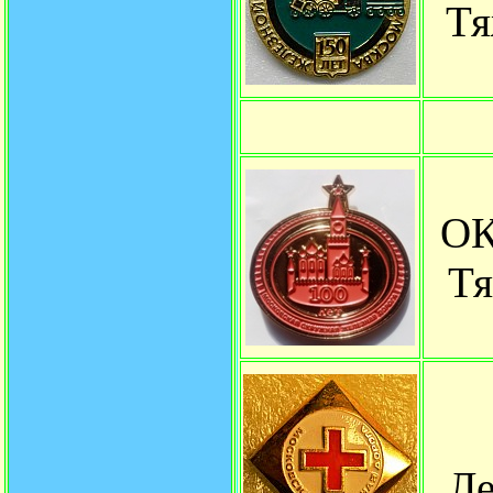
Тя
О
Тя
Ле