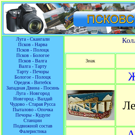
Луга - Скангали
Кол
Псков - Нарва
Псков - Полоцк
Псков - Бологое
Псков - Валга
Знак
Валга - Тарту
Тарту - Печоры
Ж
Бологое - Полоцк
Оредеж - Витебск
Западная Двина - Посинь
Луга - Новгород
Новгород - Валдай
Ле
Чудово - Старая Русса
Пыталово - Опочка
Печоры - Кудупе
Станции
Подвижной состав
А
Фалеристика