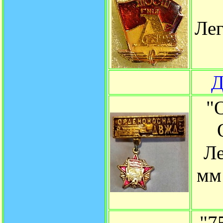
Лег
Д
"
Ле
мм
"7