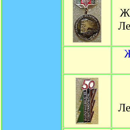
Ж
Ле
Ж
Ле