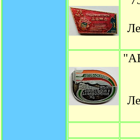
Ле
"А
Ле