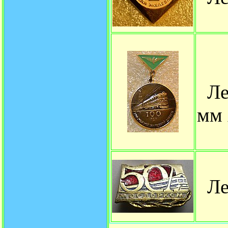
Ле
мм 
Ле