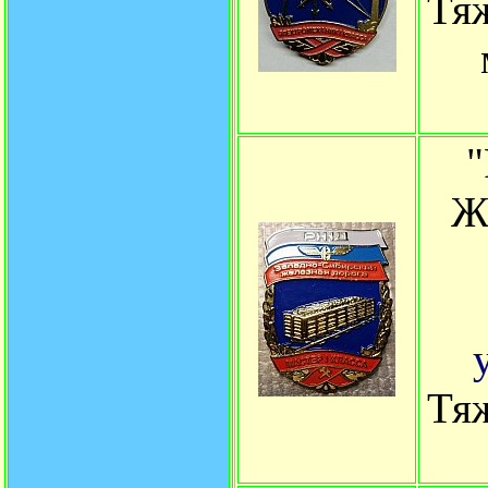
Тяж
Ж
Тяж