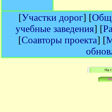
[
Участки дорог
] [
Обща
учебные заведения
] [
Р
[
Соавторы проекта
] [
М
обнов