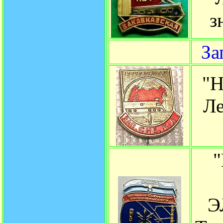
з
За
"
Ле
Э