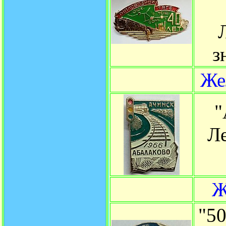
з
Же
"
Ле
Ж
"5