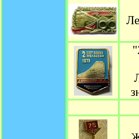
Ле
з
Ж