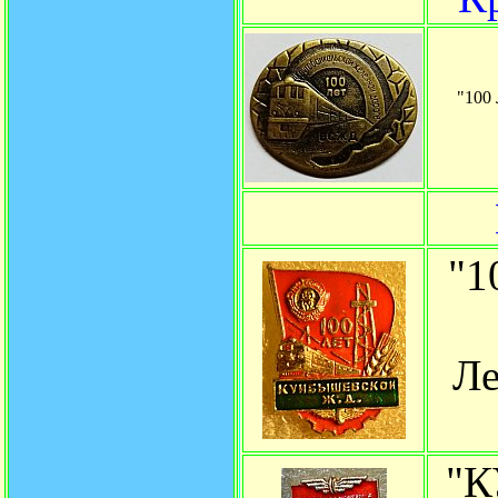
"10
"
Ле
"К