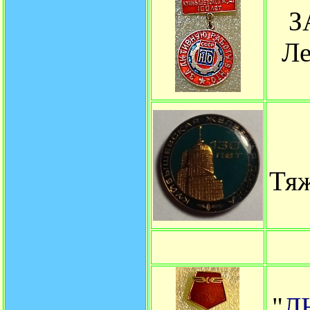
З
Ле
Тяж
"
Л