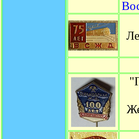
Вос
Ле
"
Же