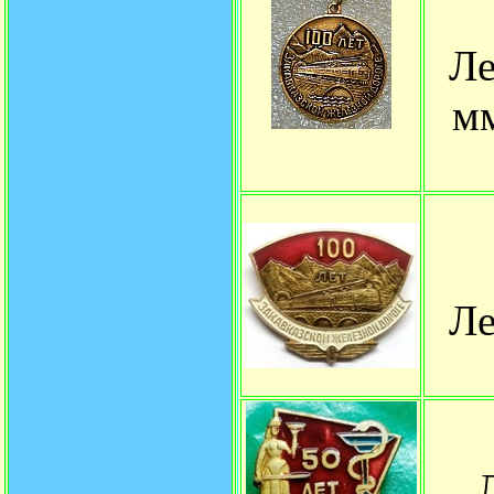
Ле
мм
Ле