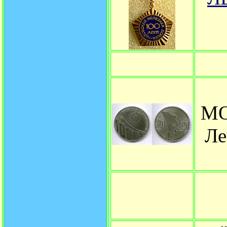
МО
Ле