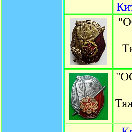
Ки
"О
Т
"О
Тяж
К