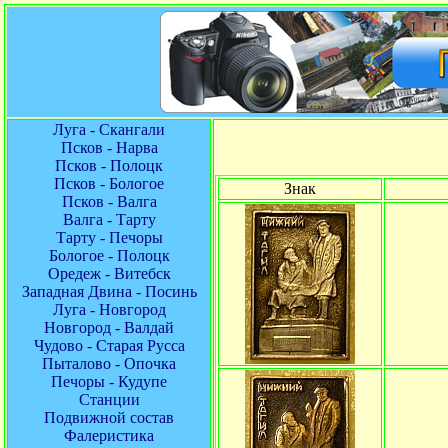
Луга - Скангали
Псков - Нарва
Псков - Полоцк
Псков - Бологое
Знак
Псков - Валга
Валга - Тарту
Тарту - Печоры
Бологое - Полоцк
Оредеж - Витебск
Западная Двина - Посинь
Луга - Новгород
Новгород - Валдай
Чудово - Старая Русса
Пыталово - Опочка
Печоры - Кудупе
Станции
Подвижной состав
Фалеристика