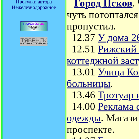
Город Псков
.
Прогулки автора
Нежелезнодорожное
чуть потоптался
пропустил.
12.37
У дома 2
12.51
Рижский 
коттеджной зас
13.01
Улица Ко
больницы
.
13.46
Тротуар 
14.00
Реклама 
одежды
. Магаз
проспекте.