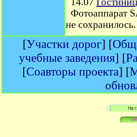
14.07
Гостиниц
Фотоаппарат S
не сохранилось.
[
Участки дорог
] [
Обща
учебные заведения
] [
Р
[
Соавторы проекта
] [
М
обнов