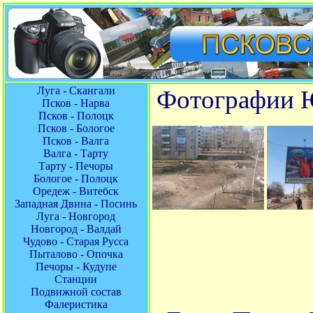
Луга - Скангали
Фотографии Ю
Псков - Нарва
Псков - Полоцк
Псков - Бологое
Псков - Валга
Валга - Тарту
Тарту - Печоры
Бологое - Полоцк
Оредеж - Витебск
Западная Двина - Посинь
Луга - Новгород
Новгород - Валдай
Чудово - Старая Русса
Пыталово - Опочка
Печоры - Кудупе
Станции
Подвижной состав
Фалеристика