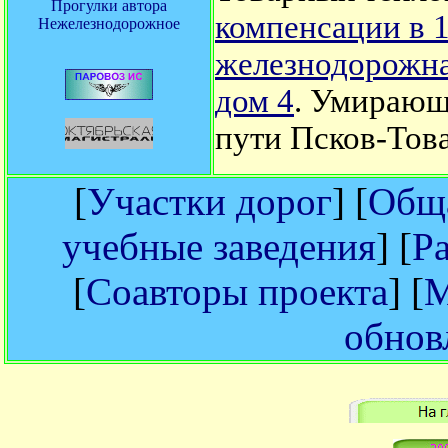
Прогулки автора
компенсации в 
Нежелезнодорожное
железнодорожна
дом 4
. Умирающ
пути Псков-Тов
[
Участки дорог
] [
Обща
учебные заведения
] [
Р
[
Соавторы проекта
] [
М
обнов