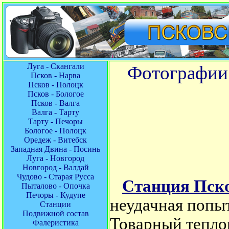
Луга - Скангали
Фотографии 
Псков - Нарва
Псков - Полоцк
Псков - Бологое
Псков - Валга
Валга - Тарту
Тарту - Печоры
Бологое - Полоцк
Оредеж - Витебск
Западная Двина - Посинь
Луга - Новгород
Новгород - Валдай
Чудово - Старая Русса
Станция Пск
Пыталово - Опочка
Печоры - Кудупе
неудачная попы
Станции
Подвижной состав
Товарный тепло
Фалеристика