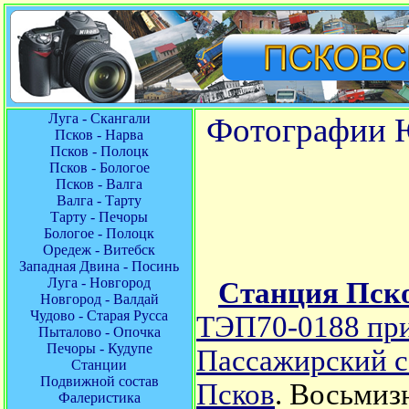
Луга - Скангали
Фотографии Ю
Псков - Нарва
Псков - Полоцк
Псков - Бологое
Псков - Валга
Валга - Тарту
Тарту - Печоры
Бологое - Полоцк
Оредеж - Витебск
Западная Двина - Посинь
Луга - Новгород
Станция Пск
Новгород - Валдай
Чудово - Старая Русса
ТЭП70-0188 при
Пыталово - Опочка
Печоры - Кудупе
Пассажирский с
Станции
Подвижной состав
Псков
. Восьмиз
Фалеристика