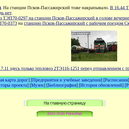
й
. На станции Псков-Пассажирский тоже накрапывало.
В 16.44 
дь нет
.
з ТЭП70-0297 на станции Псков-Пассажирский в голове вечернего
П70-0373
на
станцию Псков-Пассажирский с рабочим поездом Ск
17.11 здесь только тепловоз 2ТЭ116-1251 перед отправлением с 
я карта дорог
] [
Предприятия и учебные заведения
] [
Расписания
торы проекта
] [
Музеи
] [
Библиография
] [
История обновлений
] [
Р