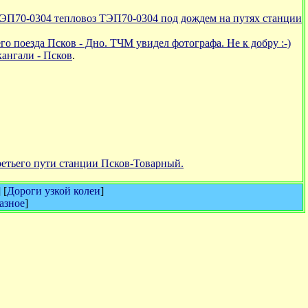
ТЭП70-0304 тепловоз ТЭП70-0304 под дождем на путях станции
 поезда Псков - Дно. ТЧМ увидел фотографа. Не к добру :-)
ангали - Псков
.
третьего пути станции Псков-Товарный.
] [
Дороги узкой колеи
]
азное
]