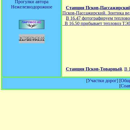
Прогулки автора
Нежелезнодорожное
Станция Псков-Пассажирски
Псков-Пассажирский. Зонтика ве
В 16.47 фотографируем теплово
В 16.50 прибывает тепловоз ТЭ
Станция Псков-Товарный
.
В 
[
Участки дорог
] [
Обща
[
Соав