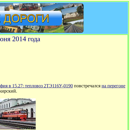
юня 2014 года
фия в 15.27
: тепловоз 2ТЭ116У-0190
повстречался
на перегоне
жирский.