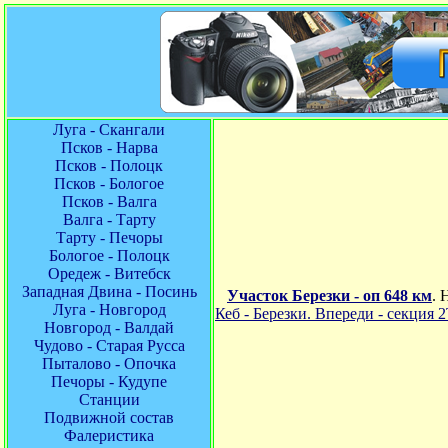
Луга - Скангали
Псков - Нарва
Псков - Полоцк
Псков - Бологое
Псков - Валга
Валга - Тарту
Тарту - Печоры
Бологое - Полоцк
Оредеж - Витебск
Западная Двина - Посинь
Участок Березки - оп 648 км
. 
Луга - Новгород
Кеб - Березки. Впереди - секция
Новгород - Валдай
Чудово - Старая Русса
Пыталово - Опочка
Печоры - Кудупе
Станции
Подвижной состав
Фалеристика