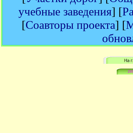
учебные заведения
] [
Р
[
Соавторы проекта
] [
М
обнов