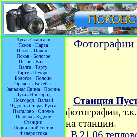
Луга - Скангали
Фотографии 
Псков - Нарва
Псков - Полоцк
Псков - Бологое
Псков - Валга
Валга - Тарту
Тарту - Печоры
Бологое - Полоцк
Оредеж - Витебск
Западная Двина - Посинь
Луга - Новгород
Станция Пус
Новгород - Валдай
Чудово - Старая Русса
фотографии, т.
Пыталово - Опочка
Печоры - Кудупе
на станции.
Станции
Подвижной состав
В 21.06 теплов
Фалеристика