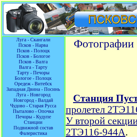
Луга - Скангали
Фотографии 
Псков - Нарва
Псков - Полоцк
Псков - Бологое
Псков - Валга
Валга - Тарту
Тарту - Печоры
Бологое - Полоцк
Оредеж - Витебск
Западная Двина - Посинь
Луга - Новгород
Станция Пус
Новгород - Валдай
Чудово - Старая Русса
пролетел 2ТЭ11
Пыталово - Опочка
Печоры - Кудупе
У второй секции
Станции
Подвижной состав
2ТЭ116-944А
.
Фалеристика