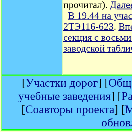
прочитал).
Дале
В 19.44 на уча
2ТЭ116-623
.
Вп
секция с восьми
заводской табли
[
Участки дорог
] [
Обща
учебные заведения
] [
Р
[
Соавторы проекта
] [
М
обнов