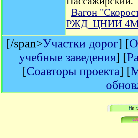
Пассажирский.
Вагон "Скорос
РЖД ЦНИИ 4М
[/span>
Участки дорог
] [
О
учебные заведения
] [
Р
[
Соавторы проекта
] [
М
обнов