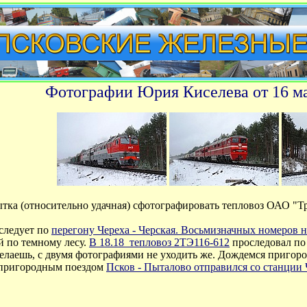
Фотографии Юрия Киселева от 16 ма
ытка (относительно удачная) сфотографировать тепловоз ОАО "Т
следует по
перегону Череха - Черская. Восьмизначных номеров 
 по темному лесу.
В 18.18
тепловоз 2ТЭ116-612
проследовал п
елаешь, с двумя фотографиями не уходить же. Дождемся пригород
пригородным поездом
Псков - Пыталово отправился со станции 