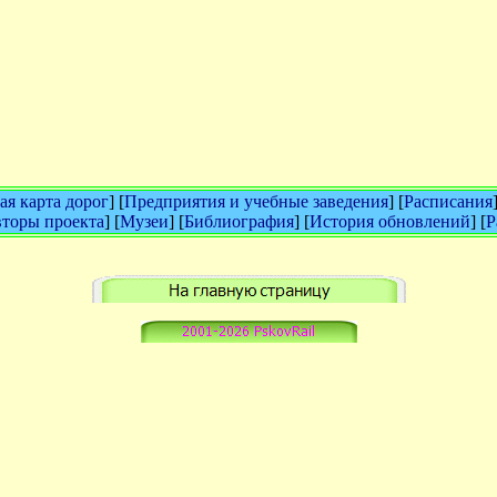
я карта дорог
] [
Предприятия и учебные заведения
] [
Расписания
торы проекта
] [
Музеи
] [
Библиография
] [
История обновлений
] [
Р