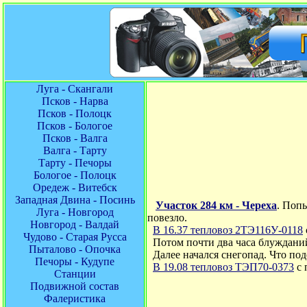
Луга - Скангали
Псков - Нарва
Псков - Полоцк
Псков - Бологое
Псков - Валга
Валга - Тарту
Тарту - Печоры
Бологое - Полоцк
Оредеж - Витебск
Западная Двина - Посинь
Участок 284 км - Череха
. Поп
Луга - Новгород
повезло.
Новгород - Валдай
В 16.37
тепловоз 2ТЭ116У-0118
Чудово - Старая Русса
Потом почти два часа блужданий
Пыталово - Опочка
Далее начался снегопад. Что под
Печоры - Кудупе
В 19.08
тепловоз ТЭП70-0373
с 
Станции
Подвижной состав
Фалеристика