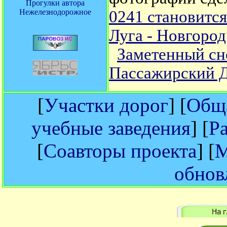
Прогулки автора
Нежелезнодорожное
0241 становится
Луга - Новгород
Заметенный сне
Пассажирский 
[
Участки дорог
] [
Обща
учебные заведения
] [
Р
[
Соавторы проекта
] [
М
обнов