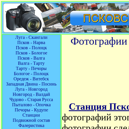
Луга - Скангали
Фотографии 
Псков - Нарва
Псков - Полоцк
Псков - Бологое
Псков - Валга
Валга - Тарту
Тарту - Печоры
Бологое - Полоцк
Оредеж - Витебск
Западная Двина - Посинь
Луга - Новгород
Новгород - Валдай
Чудово - Старая Русса
Станция Пск
Пыталово - Опочка
Печоры - Кудупе
фотографий этог
Станции
Подвижной состав
фотографии сде
Фалеристика