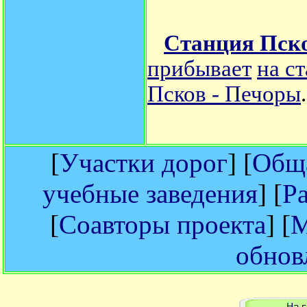
Станция Пск
прибывает
на с
Псков - Печоры
.
[
Участки дорог
] [
Обща
учебные заведения
] [
Р
[
Соавторы проекта
] [
М
обнов