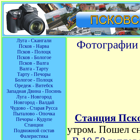
Луга - Скангали
Фотографии 
Псков - Нарва
Псков - Полоцк
Псков - Бологое
Псков - Валга
Валга - Тарту
Тарту - Печоры
Бологое - Полоцк
Оредеж - Витебск
Западная Двина - Посинь
Луга - Новгород
Новгород - Валдай
Чудово - Старая Русса
Пыталово - Опочка
Станция Пск
Печоры - Кудупе
Станции
утром. Пошел сн
Подвижной состав
Фалеристика