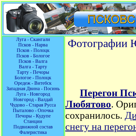
Луга - Скангали
Фотографии Ю
Псков - Нарва
Псков - Полоцк
Псков - Бологое
Псков - Валга
Валга - Тарту
Тарту - Печоры
Бологое - Полоцк
Оредеж - Витебск
Западная Двина - Посинь
Перегон Пс
Луга - Новгород
Новгород - Валдай
Любятово
.
Ориг
Чудово - Старая Русса
Пыталово - Опочка
сохранилось.
Ди
Печоры - Кудупе
Станции
снегу на перег
Подвижной состав
Фалеристика