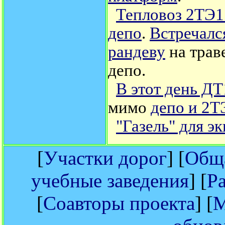
Тепловоз 2ТЭ1
депо
.
Встречалс
рандеву
на трав
депо.
В этот день ДТ
мимо
депо и 2Т
"Газель" для э
[
Участки дорог
] [
Обща
учебные заведения
] [
Р
[
Соавторы проекта
] [
М