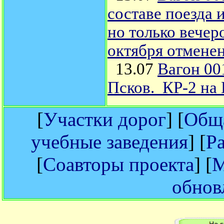
составе поезда 
но только вечеро
октября отмене
13.07
Вагон 00
Псков. КР-2 на 
[
Участки дорог
] [
Обща
учебные заведения
] [
Р
[
Соавторы проекта
] [
М
обнов