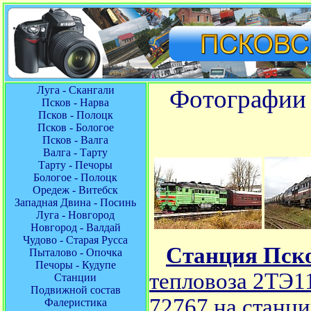
Луга - Скангали
Фотографии 
Псков - Нарва
Псков - Полоцк
Псков - Бологое
Псков - Валга
Валга - Тарту
Тарту - Печоры
Бологое - Полоцк
Оредеж - Витебск
Западная Двина - Посинь
Луга - Новгород
Новгород - Валдай
Чудово - Старая Русса
Станция Пск
Пыталово - Опочка
Печоры - Кудупе
тепловоза 2ТЭ1
Станции
Подвижной состав
72767 на станц
Фалеристика