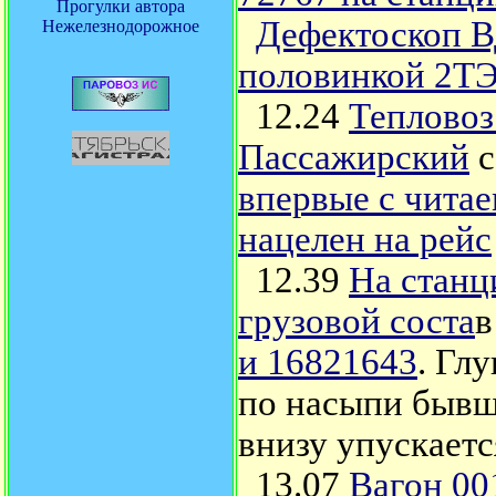
Прогулки автора
Дефектоскоп В
Нежелезнодорожное
половинкой 2Т
12.24
Тепловоз
Пассажирский
впервые с чита
нацелен на рейс
12.39
На станц
грузовой соста
в
и 16821643
.
Глуп
по насыпи бывше
внизу упускаетс
13.07
Вагон 00