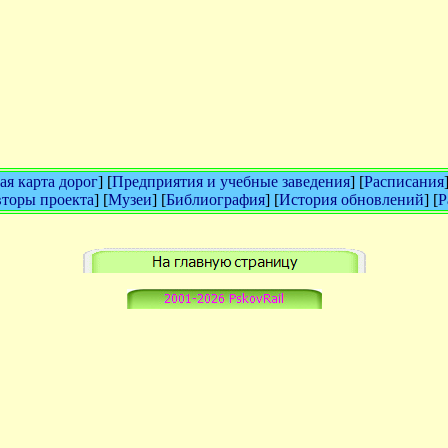
я карта дорог
] [
Предприятия и учебные заведения
] [
Расписания
торы проекта
] [
Музеи
] [
Библиография
] [
История обновлений
] [
Р