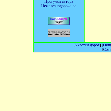
Прогулки автора
Нежелезнодорожное
[
Участки дорог
] [
Обща
[
Соав