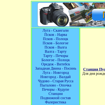
Луга - Скангали
Псков - Нарва
Псков - Полоцк
Псков - Бологое
Псков - Валга
Валга - Тарту
Тарту - Печоры
Бологое - Полоцк
Оредеж - Витебск
Западная Двина - Посинь
Станция Пу
Луга - Новгород
Для дня рожден
Новгород - Валдай
Чудово - Старая Русса
Пыталово - Опочка
Печоры - Кудупе
Станции
Подвижной состав
Фалеристика