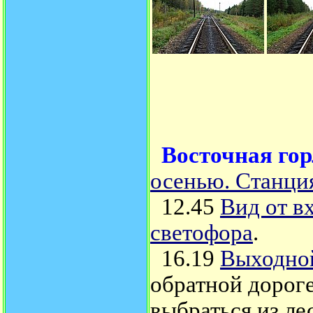
Восточная го
осенью. Станци
12.45
Вид от в
светофора
.
16.19
Выходной
обратной дорог
выбраться из лес