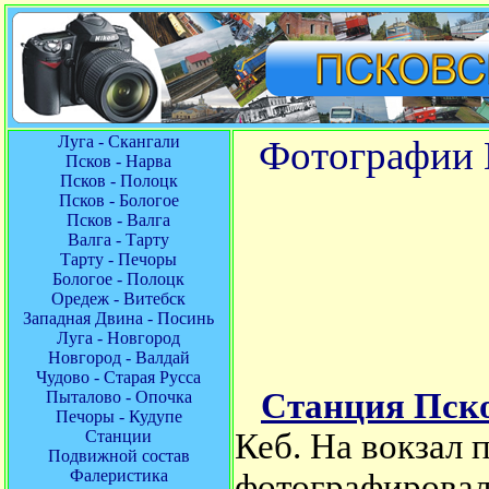
Луга - Скангали
Фотографии 
Псков - Нарва
Псков - Полоцк
Псков - Бологое
Псков - Валга
Валга - Тарту
Тарту - Печоры
Бологое - Полоцк
Оредеж - Витебск
Западная Двина - Посинь
Луга - Новгород
Новгород - Валдай
Чудово - Старая Русса
Станция Пск
Пыталово - Опочка
Печоры - Кудупе
Станции
Кеб. На вокзал 
Подвижной состав
Фалеристика
фотографировал