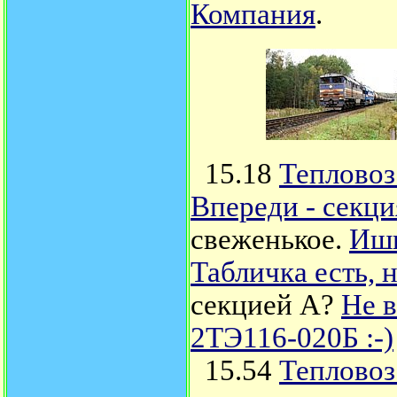
Компания
.
15.18
Тепловоз
Впереди - секц
свеженькое.
Ишь
Табличка есть, н
секцией А?
Не в
2ТЭ116-020Б :-)
15.54
Тепловоз