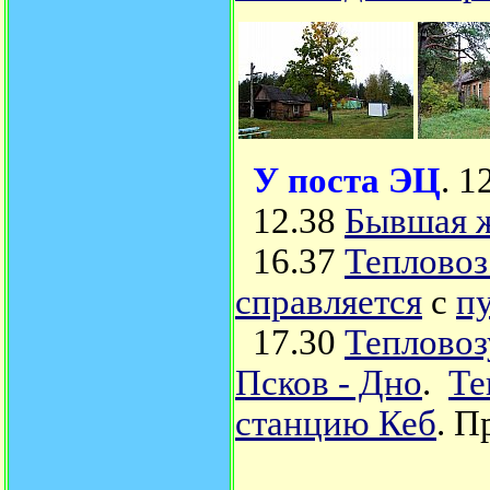
У поста ЭЦ
. 1
12.38
Бывшая ж
16.37
Тепловоз
справляется
с
п
17.30
Теплово
Псков - Дно
.
Те
станцию Кеб
. П