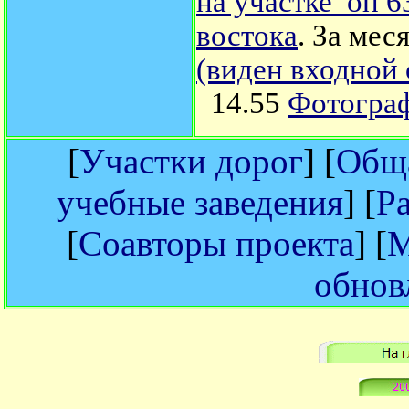
на участке оп 6
востока
. За мес
(виден входной
14.55
Фотограф
[
Участки дорог
] [
Обща
учебные заведения
] [
Р
[
Соавторы проекта
] [
М
обнов