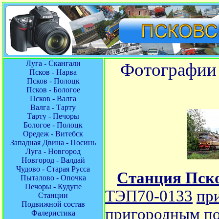
Луга - Скангали
Фотографии 
Псков - Нарва
Псков - Полоцк
Псков - Бологое
Псков - Валга
Валга - Тарту
Тарту - Печоры
Бологое - Полоцк
Оредеж - Витебск
Западная Двина - Посинь
Луга - Новгород
Новгород - Валдай
Чудово - Старая Русса
Станция Пск
Пыталово - Опочка
Печоры - Кудупе
ТЭП70-0133
пр
Станции
Подвижной состав
пригородным по
Фалеристика