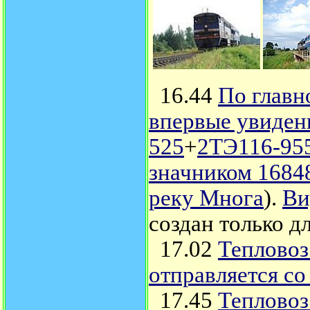
16.44
По главн
впервые увиден
525
+
2ТЭ116-95
значником 1684
реку Многа
).
Ви
создан только д
17.02
Тепловоз
отправляется со
17.45
Теплово