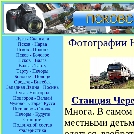
Луга - Скангали
Фотографии Ю
Псков - Нарва
Псков - Полоцк
Псков - Бологое
Псков - Валга
Валга - Тарту
Тарту - Печоры
Бологое - Полоцк
Оредеж - Витебск
Западная Двина - Посинь
Луга - Новгород
Станция Чер
Новгород - Валдай
Чудово - Старая Русса
Многа. В самом 
Пыталово - Опочка
Печоры - Кудупе
Станции
местными детьми
Подвижной состав
Фалеристика
одеться, взобра