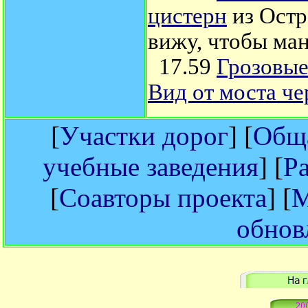
цистерн
из Ост
вижу, чтобы ма
17.59
Грозовые
Вид от моста че
[
Участки дорог
] [
Обща
учебные заведения
] [
Р
[
Соавторы проекта
] [
М
обнов