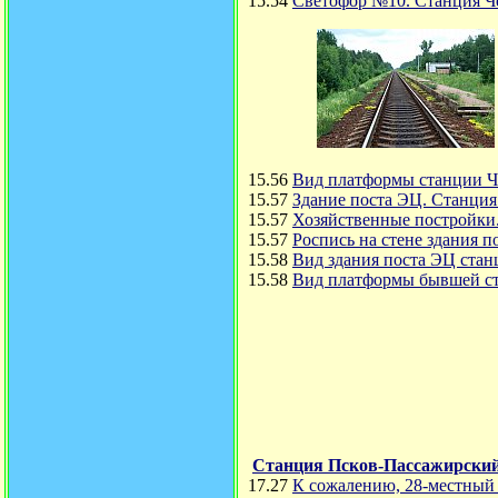
15.54
Светофор №10. Станция 
15.56
Вид платформы станции Ч
15.57
Здание поста ЭЦ. Станци
15.57
Хозяйственные постройки
15.57
Роспись на стене здания 
15.58
Вид здания поста ЭЦ стан
15.58
Вид платформы бывшей ст
Станция Псков-Пассажирски
17.27
К сожалению, 28-местный 