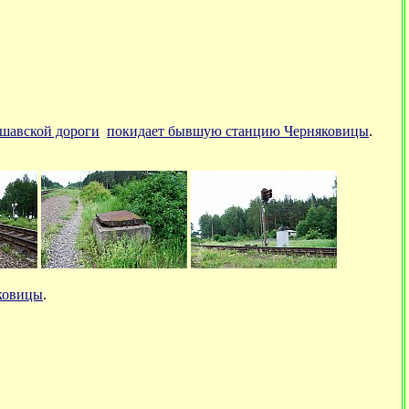
ршавской дороги
покидает бывшую станцию Черняковицы
.
ковицы
.