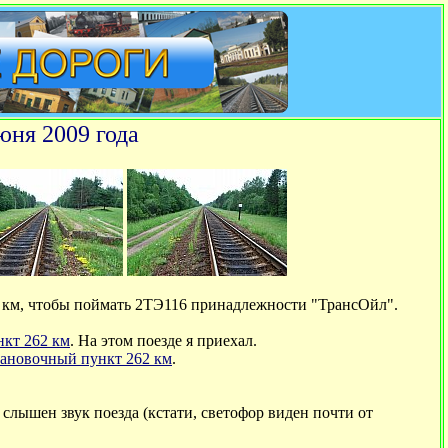
юня 2009 года
2 км, чтобы поймать 2ТЭ116 принадлежности "ТрансОйл".
нкт 262 км
. На этом поезде я приехал.
тановочный пункт 262 км
.
и слышен звук поезда (кстати, светофор виден почти от