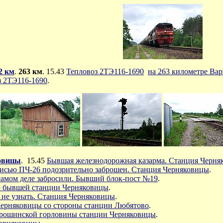
2 км
.
263 км
. 15.43
Тепловоз 2ТЭ116-1690
на 263 километре Ва
з 2ТЭ116-1690
.
овицы
. 15.45
Бывшая железнодорожная казарма. Станция Черня
писью ПЧ-26 подозрительно заброшен. Станция Черняковицы
.
 самом деле забросили. Бывший блок-пост №19
.
р бывшей станции Черняковицы
.
 не узнать. Станция Черняковицы
.
Черняковицы со стороны станции Любятово
.
рошинской горловины станции Черняковицы
.