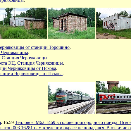
Черняковицы
.
ерняковицы от станции Торошино
.
я Черняковицы
.
. Станция Черняковицы
.
поста ЭЦ. Станция Черняковицы
.
ции Черняковицы от Пскова
.
анции Черняковицы от Пскова
.
й
. 16.59
Тепловоз М62-1469 в голове пригородного поезда Пско
вагон 003 16281 нам в зеленом окрасе не попадался. В отличие 