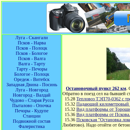
Луга - Скангали
Псков - Нарва
Псков - Полоцк
Псков - Бологое
Псков - Валга
Валга - Тарту
Тарту - Печоры
Бологое - Полоцк
Оредеж - Витебск
Западная Двина - Посинь
Остановочный пункт 262 км
.
Луга - Новгород
Обратно в поезд сел на бывшей 
Новгород - Валдай
15.28
Тепловоз ТЭП70-0362 с тр
Чудово - Старая Русса
15.32
Падающий километровый с
Пыталово - Опочка
15.32
Вид платформы от Тороши
Печоры - Кудупе
15.36
Вид платформы от Пскова
Станции
15.36
Псковская "Остановка лок
Подвижной состав
Любятово). Надо отойти от бето
Фалеристика