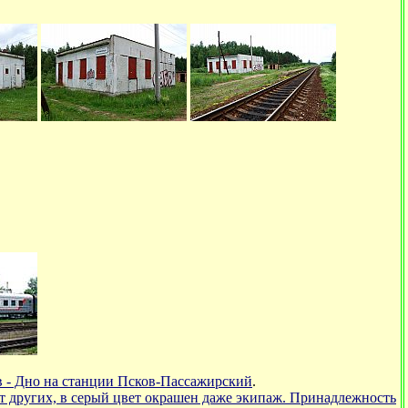
в - Дно на станции Псков-Пассажирский
.
от других, в серый цвет окрашен даже экипаж. Принадлежность