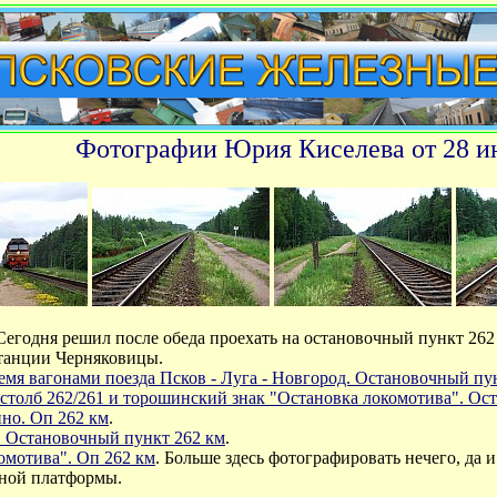
Фотографии Юрия Киселева от 28 и
 Сегодня решил после обеда проехать на остановочный пункт 26
станции Черняковицы.
емя вагонами поезда Псков - Луга - Новгород. Остановочный пу
толб 262/261 и торошинский знак "Остановка локомотива". Ос
но. Оп 262 км
.
. Остановочный пункт 262 км
.
омотива". Оп 262 км
. Больше здесь фотографировать нечего, да 
нной платформы.