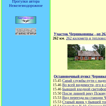
Прогулки автора
Нежелезнодорожное
Участок Черняковицы - оп 26
262 км
.
262 километр и теплово
Остановочный пункт Черняк
15.45
Сарай службы пути с над
15.46
Во всей видимости, его в
15.46
Бывший входной светофо
15.50
После ливней реку Пскову
15.53
Вид переезда на станции 
15.53
Старый ящик у бывшей то