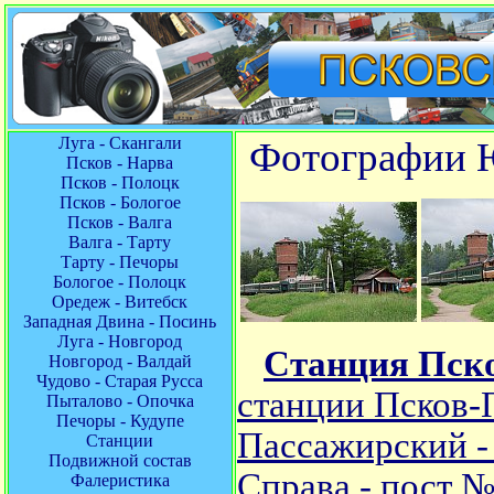
Луга - Скангали
Фотографии Ю
Псков - Нарва
Псков - Полоцк
Псков - Бологое
Псков - Валга
Валга - Тарту
Тарту - Печоры
Бологое - Полоцк
Оредеж - Витебск
Западная Двина - Посинь
Луга - Новгород
Станция Пск
Новгород - Валдай
Чудово - Старая Русса
станции Псков-
Пыталово - Опочка
Печоры - Кудупе
Пассажирский -
Станции
Подвижной состав
Справа - пост 
Фалеристика