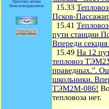
Прогулки автора
15.33
Тепловоз
Нежелезнодорожное
Псков-Пассажи
15.41
Тепловоз
пути станции П
Впереди секция
15.49
На 12 пу
тепловоз ТЭМ2У
праведных.". Ощ
школьники. Впер
ТЭМ2М-086!
Во
тепловоза нет.