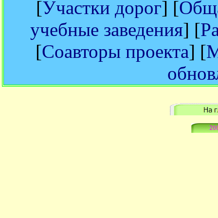
[
Участки дорог
] [
Обща
учебные заведения
] [
Р
[
Соавторы проекта
] [
М
обнов