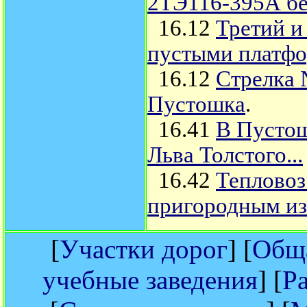
2ТЭ116-395А бе
16.12
Третий и
пустыми платфо
16.12
Стрелка 
Пустошка
.
16.41
В Пустош
Льва Толстого...
16.42
Теплово
пригородным из
[
Участки дорог
] [
Обща
учебные заведения
] [
Р