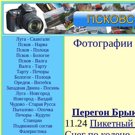
Луга - Скангали
Фотографии 
Псков - Нарва
Псков - Полоцк
Псков - Бологое
Псков - Валга
Валга - Тарту
Тарту - Печоры
Бологое - Полоцк
Оредеж - Витебск
Западная Двина - Посинь
Луга - Новгород
Новгород - Валдай
Чудово - Старая Русса
Перегон Брык
Пыталово - Опочка
Печоры - Кудупе
Станции
11.24
Пикетный 
Подвижной состав
Фалеристика
Снег по колено,