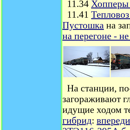
11.34
Хопперы 
11.41
Тепловоз
Пустошка
на за
на перегоне - не
На станции, по
загораживают г
идущие ходом т
гибрид
:
впереди