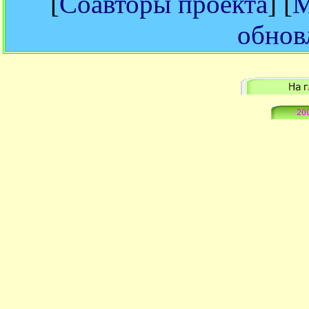
[
Соавторы проекта
] [
М
обнов