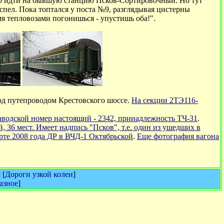
адо идти на бывшую станцию Псков-Сортировочный. Но тут
спел. Пока топтался у поста №9, разглядывая цистерны
мя тепловозами погонишься - упустишь оба!".
од путепроводом Крестовского шоссе.
На секции 2ТЭ116-
аводской номер настоящий - 2342, принадлежность ТЧ-31
.
 36 мест. Имеет надпись "Псков", т.е. один из ушедших в
рте 2008 года ДР в ВЧД-1 Октябрьской
.
Еще фотография вагона
] [
Дороги узкой колеи
]
азное
]