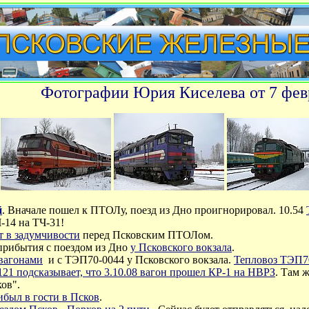
Фотографии Юрия Киселева от 7 февр
й
. Вначале пошел к ПТОЛу, поезд из Дно проигнорировал. 10.54
-14 на ТЧ-31!
т в задумчивости
перед Псковским ПТОЛом.
прибытия с поездом из Дно
у Псковского вокзала
.
вагонами
и с ТЭП70-0044 у Псковского вокзала.
Тепловоз ТЭП70
21 подсказывает, что 3.10.08 вагон прошел КР-1 на НВРЗ
. Там 
ков".
ибыл в гости в Псков
.