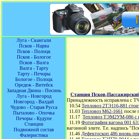
Луга - Скангали
Псков - Нарва
Псков - Полоцк
Псков - Бологое
Псков - Валга
Валга - Тарту
Тарту - Печоры
Бологое - Полоцк
Оредеж - Витебск
Западная Двина - Посинь
Станция Псков-Пассажирски
Луга - Новгород
Принадлежность исправлена с ТЧ
Новгород - Валдай
10.54
Тепловоз 2ТЭ116-881 стои
Чудово - Старая Русса
11.03
Тепловоз М62-1661
после 
Пыталово - Опочка
11.17
Тепловоз ТЭМ2УМ-086 с 
Печоры - Кудупе
11.19
Фотография вагона 001 631
Станции
вагонной элите. Т.е. надпись "Пс
Подвижной состав
11.46
Дефектоскоп 486 вновь пр
Фалеристика