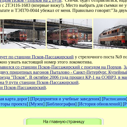
ездом Псков - Порхов на 2 пути
. Сейчас будет отправляться, н
 с 2ТЭ116-1683 (впервые вижу!). Место выбрать для съемки не у
льтате и ТЭП70-0044 убежал от меня. Правильно говорят:"За дву
дует по станции Псков-Пассажирский
у стрелочного поста №9 п
жно узнать настоящий номер этого локомотива.
авился со станции Псков-Пассажирский с поездом на Порхов
.
З
 двух прицепных вагонов Пыталово - Санкт-Петербург. Купейный,
оезда "Псков". В октябре 2006 года прошел КР-1 на ОЭВРЗ, в ма
а на 9 пути станции Псков-Пассажирский
.
ции Псков-Пассажирский
.
я карта дорог
] [
Предприятия и учебные заведения
] [
Расписания
торы проекта
] [
Музеи
] [
Библиография
] [
История обновлений
] [
Р