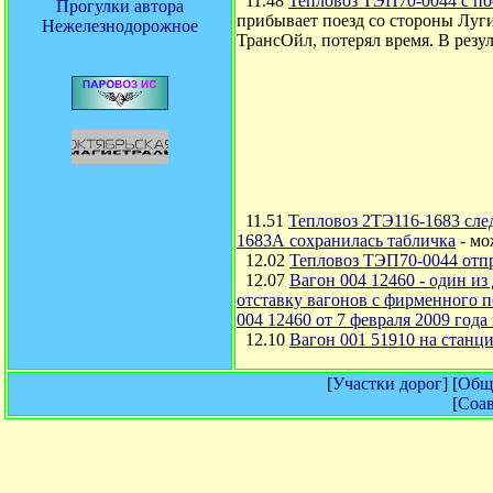
11.48
Тепловоз ТЭП70-0044 с по
Прогулки автора
прибывает поезд со стороны Луги
Нежелезнодорожное
ТрансОйл, потерял время. В резу
11.51
Тепловоз 2ТЭ116-1683 сле
1683А сохранилась табличка
- мо
12.02
Тепловоз ТЭП70-0044 отпр
12.07
Вагон 004 12460 - один из
отставку вагонов с фирменного п
004 12460 от 7 февраля 2009 год
12.10
Вагон 001 51910 на стан
[
Участки дорог
] [
Обща
[
Соав