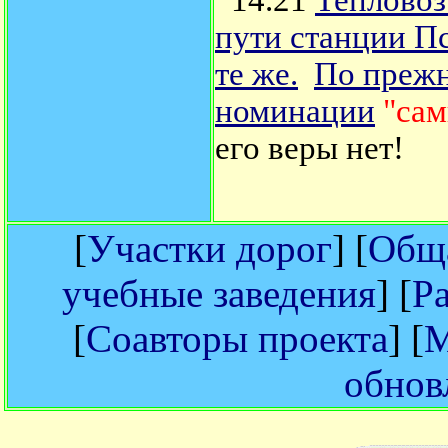
14.21
Тепловоз
пути станции П
те же.
По прежн
номинации
"сам
его веры нет!
[
Участки дорог
] [
Обща
учебные заведения
] [
Р
[
Соавторы проекта
] [
М
обнов