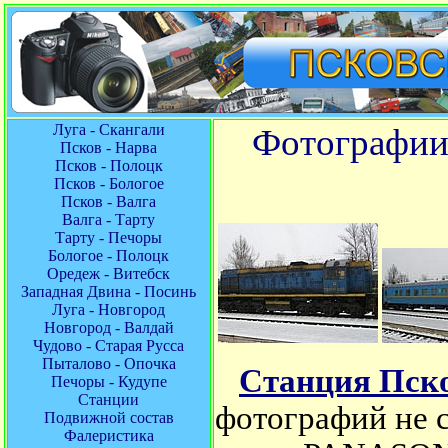
Луга - Скангали
Фотографии 
Псков - Нарва
Псков - Полоцк
Псков - Бологое
Псков - Валга
Валга - Тарту
Тарту - Печоры
Бологое - Полоцк
Оредеж - Витебск
Западная Двина - Посинь
Луга - Новгород
Новгород - Валдай
Чудово - Старая Русса
Пыталово - Опочка
Станция Пск
Печоры - Кудупе
Станции
фотографий не с
Подвижной состав
Фалеристика