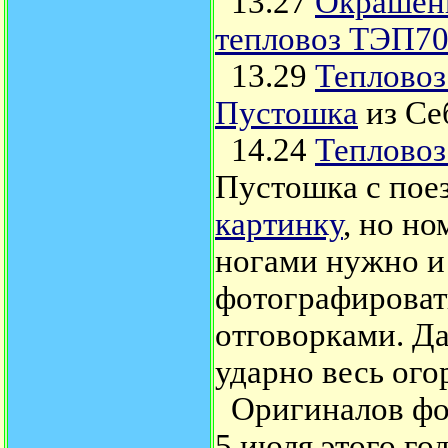
13.27
Окрашенн
тепловоз ТЭП70
13.29
Тепловоз
Пустошка
из Се
14.24
Тепловоз
Пустошка с пое
картинку
, но н
ногами нужно и 
фотографировать
отговорками. Да
ударно весь огор
Оригиналов фот
5 июля этого го