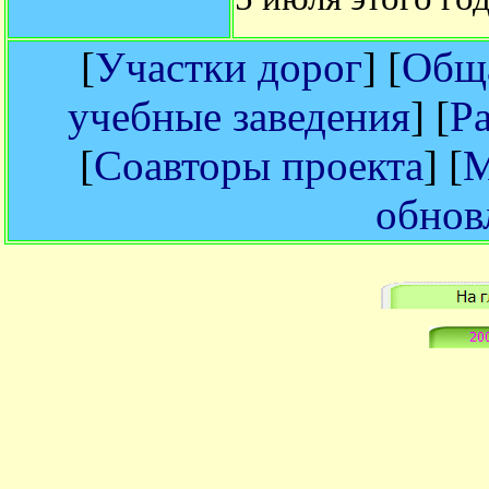
[
Участки дорог
] [
Обща
учебные заведения
] [
Р
[
Соавторы проекта
] [
М
обнов