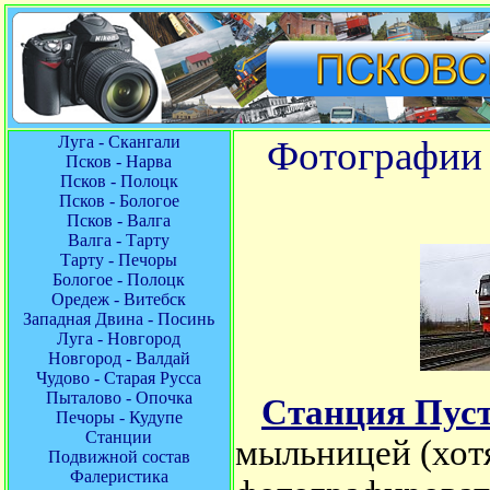
Луга - Скангали
Фотографии 
Псков - Нарва
Псков - Полоцк
Псков - Бологое
Псков - Валга
Валга - Тарту
Тарту - Печоры
Бологое - Полоцк
Оредеж - Витебск
Западная Двина - Посинь
Луга - Новгород
Новгород - Валдай
Чудово - Старая Русса
Пыталово - Опочка
Станция Пус
Печоры - Кудупе
Станции
мыльницей (хот
Подвижной состав
Фалеристика