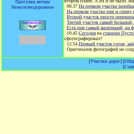
втором плане. А их и не было. Ви
Прогулки автора
09.37
На первом участке разобра
Нежелезнодорожное
На первом участке еще и спину 
Второй участок просто перекопа
Третий участок самый большой, 
Есть еще самый маленький, на 
10.45
Сегодня
на
станции Пуст
сфотографировал?
12.54
Первый участок готов, за
Оригиналов фотографий не сохра
[
Участки дорог
] [
Обща
[
Соав