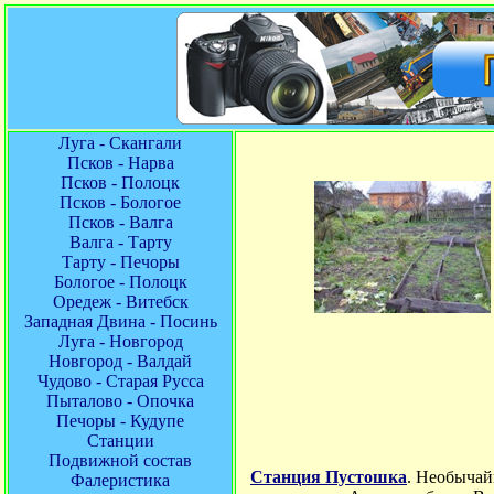
Луга - Скангали
Псков - Нарва
Псков - Полоцк
Псков - Бологое
Псков - Валга
Валга - Тарту
Тарту - Печоры
Бологое - Полоцк
Оредеж - Витебск
Западная Двина - Посинь
Луга - Новгород
Новгород - Валдай
Чудово - Старая Русса
Пыталово - Опочка
Печоры - Кудупе
Станции
Подвижной состав
Станция Пустошка
. Необычай
Фалеристика