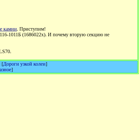
ые камни
. Приступим!
16-1011Б (1686022х). И почему вторую секцию не
LS70
.
] [
Дороги узкой колеи
]
азное
]