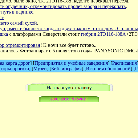
димо, было окно, т.к. 2ТЭ116-188 надолго перекрыл переезд.
ть огуречник, отремонтировать пролет забора и перекопать
.
гнуть в парнике
.
ть
.
зато самый сухой
.
фундаменте бывшего когда-то двухэтажным этого дома. Сплошн
ошка
с платформами Северстали стоит
гибрид 2ТЭ116-188А
+2ТЭ1
бор отремонтирован
! К ночи все будет готово...
нилось. Фотоаппарат с 5 июля этого года-
PANASONIC DMC-
я карта дорог
] [
Предприятия и учебные заведения
] [
Расписания
торы проекта
] [
Музеи
] [
Библиография
] [
История обновлений
] [
Р