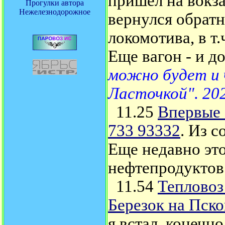
пришел на вокза
Прогулки автора
Нежелезнодорожное
вернулся обратн
локомотива, в т
Еще вагон - и д
можно будет и ч
Ласточкой". 20
11.25
Впервые 
733 93332
. Из с
Еще недавно это
нефтепродуктов
11.54
Тепловоз
Березок на Пско
я встал, конечно