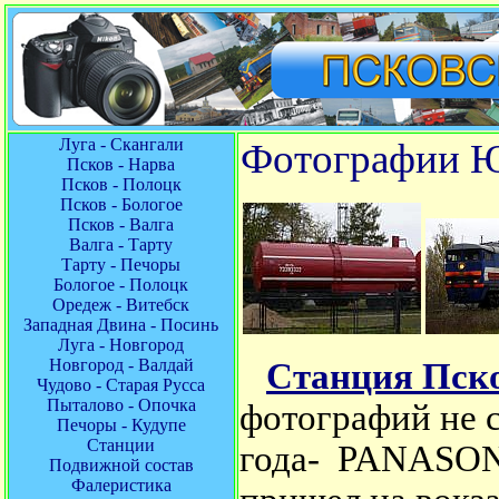
Луга - Скангали
Фотографии Юр
Псков - Нарва
Псков - Полоцк
Псков - Бологое
Псков - Валга
Валга - Тарту
Тарту - Печоры
Бологое - Полоцк
Оредеж - Витебск
Западная Двина - Посинь
Луга - Новгород
Новгород - Валдай
Станция Пск
Чудово - Старая Русса
Пыталово - Опочка
фотографий не с
Печоры - Кудупе
Станции
года-
PANASON
Подвижной состав
Фалеристика