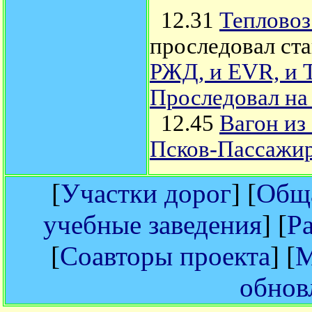
12.31
Тепловоз
проследовал ст
РЖД, и EVR, и
Проследовал на
12.45
Вагон из
Псков-Пассажи
[
Участки дорог
] [
Обща
учебные заведения
] [
Р
[
Соавторы проекта
] [
М
обнов