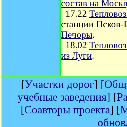
состав на Москв
17.22
Теплово
станции Псков
Печоры
.
18.02
Тепловоз
из Луги
.
[
Участки дорог
] [
Обща
учебные заведения
] [
Р
[
Соавторы проекта
] [
М
обнов