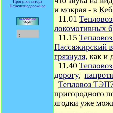
что звука на ви
Прогулки автора
Нежелезнодорожное
и мокрая - в Кеб
11.01
Тепловоз
локомотивных б
11.15
Тепловоз
Пассажирский в
грязнуля,
как и 
11.40
Тепловоз
дорогу
,
напроти
Тепловоз ТЭП70
пригородного по
ягодки уже мож