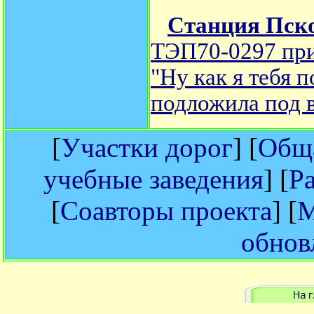
Станция Пск
ТЭП70-0297 при
"Ну как я тебя 
подложила под 
[
Участки дорог
] [
Обща
учебные заведения
] [
Р
[
Соавторы проекта
] [
М
обнов