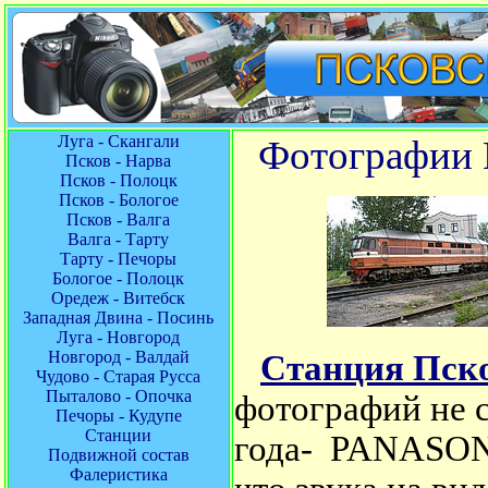
Луга - Скангали
Фотографии 
Псков - Нарва
Псков - Полоцк
Псков - Бологое
Псков - Валга
Валга - Тарту
Тарту - Печоры
Бологое - Полоцк
Оредеж - Витебск
Западная Двина - Посинь
Луга - Новгород
Новгород - Валдай
Станция Пск
Чудово - Старая Русса
Пыталово - Опочка
фотографий не с
Печоры - Кудупе
Станции
года-
PANASON
Подвижной состав
Фалеристика