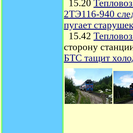
15.20
Тепловоз
2ТЭ116-940 след
пугает старуше
15.42
Тепловоз
сторону станци
БТС тащит холо