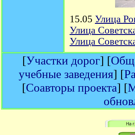
15.05
Улица Ро
Улица Советска
Улица Советска
[
Участки дорог
] [
Обща
учебные заведения
] [
Р
[
Соавторы проекта
] [
М
обнов