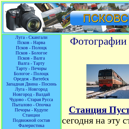
Луга - Скангали
Фотографии 
Псков - Нарва
Псков - Полоцк
Псков - Бологое
Псков - Валга
Валга - Тарту
Тарту - Печоры
Бологое - Полоцк
Оредеж - Витебск
Западная Двина - Посинь
Луга - Новгород
Новгород - Валдай
Чудово - Старая Русса
Пыталово - Опочка
Станция Пус
Печоры - Кудупе
Станции
сегодня на эту 
Подвижной состав
Фалеристика