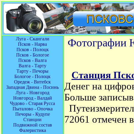
Луга - Скангали
Фотографии Ю
Псков - Нарва
Псков - Полоцк
Псков - Бологое
Псков - Валга
Валга - Тарту
Тарту - Печоры
Станция Пск
Бологое - Полоцк
Оредеж - Витебск
Денег на цифров
Западная Двина - Посинь
Луга - Новгород
Больше записыв
Новгород - Валдай
Чудово - Старая Русса
Путеизмерител
Пыталово - Опочка
Печоры - Кудупе
72061 отмечен 
Станции
Подвижной состав
Фалеристика