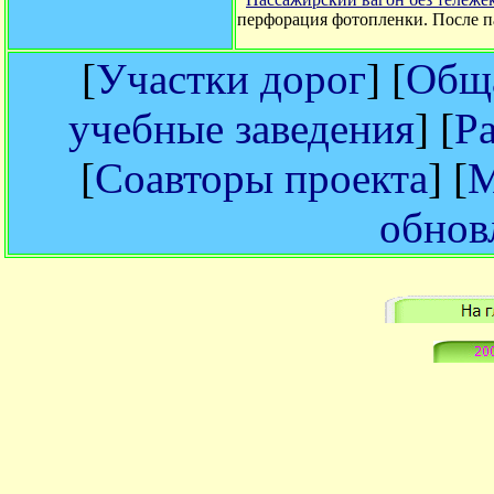
перфорация фотопленки. После пас
[
Участки дорог
] [
Обща
учебные заведения
] [
Р
[
Соавторы проекта
] [
М
обнов