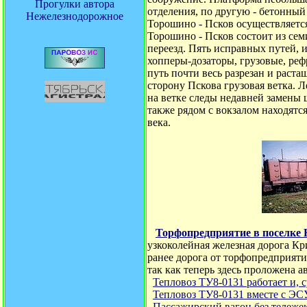
Прогулки автора
отделения, по другую - бетонны
Нежелезнодорожное
Торошино - Псков осуществляется
Торошино - Псков состоит из семи
переезд. Пять исправных путей, 
хопперы-дозаторы, грузовые, реф
путь почти весь разрезан и раст
сторону Пскова грузовая ветка. 
на ветке следы недавней замены 
также рядом с вокзалом находятс
века.
Торфопредприятие в поселке
узкоколейная железная дорога К
ранее дорога от торфопредприяти
так как теперь здесь проложена а
Тепловоз ТУ8-0131 работает и, 
Тепловоз ТУ8-0131 вместе с Э
Пассажирский вагон без тележе