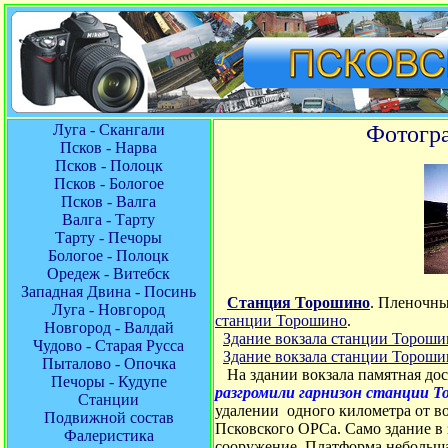
Луга - Скангали
Фотогра
Псков - Нарва
Псков - Полоцк
Псков - Бологое
Псков - Валга
Валга - Тарту
Тарту - Печоры
Бологое - Полоцк
Оредеж - Витебск
Западная Двина - Посинь
Станция Торошино
.
Пленочны
Луга - Новгород
станции Торошино
.
Новгород - Валдай
Здание вокзала станции Тороши
Чудово - Старая Русса
Здание вокзала станции Тороши
Пыталово - Опочка
На здании вокзала памятная до
Печоры - Кудупе
разгромили гарнизон станции Т
Станции
удалении одного километра от во
Подвижной состав
Псковского ОРСа. Само здание в 
Фалеристика
сооружение. Платформа небольшая