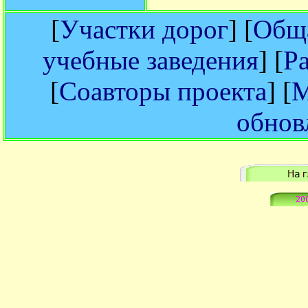
[
Участки дорог
] [
Обща
учебные заведения
] [
Р
[
Соавторы проекта
] [
М
обнов