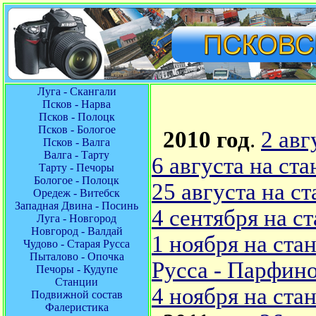
Луга - Скангали
Псков - Нарва
Псков - Полоцк
Псков - Бологое
2010 год
.
2 авг
Псков - Валга
Валга - Тарту
6 августа на ст
Тарту - Печоры
Бологое - Полоцк
25 августа на с
Оредеж - Витебск
Западная Двина - Посинь
4 сентября на с
Луга - Новгород
Новгород - Валдай
1 ноября на ста
Чудово - Старая Русса
Пыталово - Опочка
Русса - Парфин
Печоры - Кудупе
Станции
4 ноября на ста
Подвижной состав
Фалеристика